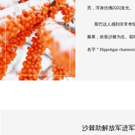
亮，浑身仿佛闪闪发光。
斯巴达人感到非常奇
棘果，依靠沙棘为生。聪
名字＂Hippohgae r
沙棘助解放军进军