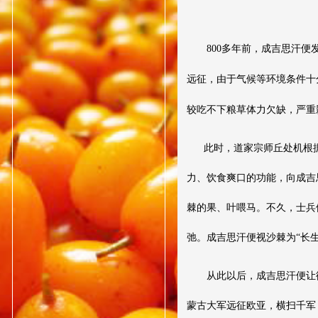
800多年前，成吉思汗便
远征，由于气候等环境条件十
较吃不下粮草体力欠缺，严重
此时，道家宗师丘处机根
力、饮食爽口的功能，向成吉
棘的果、叶喂马。不久，士兵
弛。成吉思汗便视沙棘为“长生
从此以后，成吉思汗便让御
蒙古大军远征欧亚，横扫千军